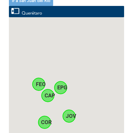
Ir a San Juan del Río
Querétaro
FEO
EPG
CAP
JOV
COR