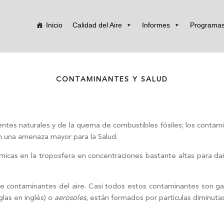
Inicio
Calidad del Aire
Informes
Programa
CONTAMINANTES Y SALUD
ntes naturales y de la quema de combustibles fósiles; los contami
on una amenaza mayor para la Salud.
ímicas en la troposfera en concentraciones bastante altas para da
es de contaminantes del aire. Casi todos estos contaminantes son ga
las en inglés) o
aerosoles
, están formados por partículas diminutas