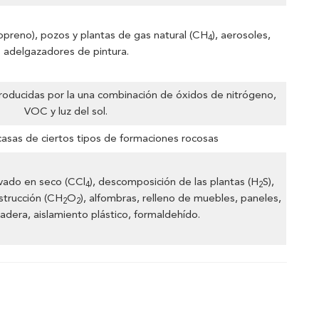
sopreno), pozos y plantas de gas natural (CH
), aerosoles,
4
adelgazadores de pintura.
roducidas por la una combinación de óxidos de nitrógeno,
VOC y luz del sol.
 casas de ciertos tipos de formaciones rocosas
vado en seco (CCl
), descomposición de las plantas (H
S),
4
2
nstrucción (CH
O
), alfombras, relleno de muebles, paneles,
2
2
adera, aislamiento plástico, formaldehído.