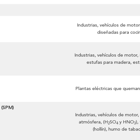
Industrias, vehículos de motor
diseñadas para coci
Industrias, vehículos de motor, 
)
estufas para madera, estu
Plantas eléctricas que queman 
s (SPM)
Industrias, vehículos de motor,
atmósfera, (H
SO
y HNO
),
2
4
3
(hollín), humo de taba