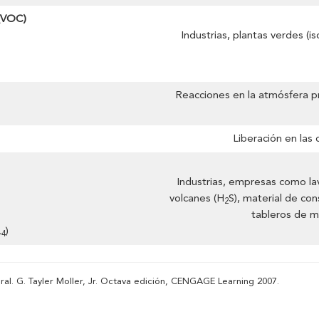
 (VOC)
Industrias, plantas verdes (i
Reacciones en la atmósfera p
Liberación en las
Industrias, empresas como la
volcanes (H
S), material de co
2
tableros de m
L
)
4
ral. G. Tayler Moller, Jr. Octava edición, CENGAGE Learning 2007.