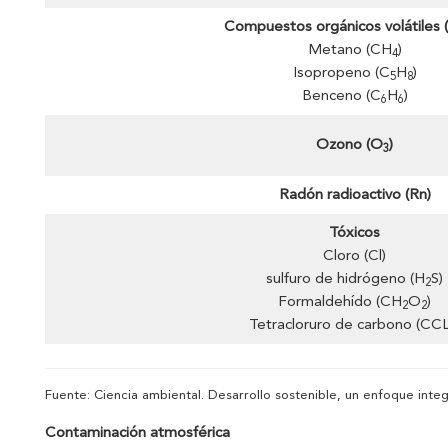
Compuestos orgánicos volátiles
Metano (CH
)
4
Isopropeno (C
H
)
5
8
Benceno (C
H
)
6
6
Ozono (O
)
3
Radón radioactivo (Rn)
Tóxicos
Cloro (Cl)
sulfuro de hidrógeno (H
S)
2
Formaldehído (CH
O
)
2
2
Tetracloruro de carbono (CC
Fuente: Ciencia ambiental. Desarrollo sostenible, un enfoque integ
Contaminación atmosférica