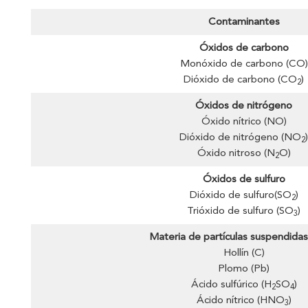
Contaminantes
Óxidos de carbono
Monóxido de carbono (CO)
Dióxido de carbono (CO
)
2
Óxidos de nitrógeno
Óxido nítrico (NO)
Dióxido de nitrógeno (NO
2
Óxido nitroso (N
O)
2
Óxidos de sulfuro
Dióxido de sulfuro(SO
)
2
Trióxido de sulfuro (SO
)
3
Materia de partículas suspendida
Hollín (C)
Plomo (Pb)
Ácido sulfúrico (H
SO
)
2
4
Ácido nítrico (HNO
)
3