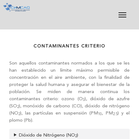
Skip
to
content
CONTAMINANTES CRITERIO
Son aquellos contaminantes normados a los que se les
han establecido un límite máximo permisible de
concentración en el aire ambiente, con la finalidad de
proteger la salud humana y asegurar el bienestar de la
población. Se miden de manera continua los
contaminantes criterio: ozono (O
), dióxido de azufre
3
(SO
), monóxido de carbono (CO), dióxido de nitrógeno
2
(NO
), las partículas en suspensión (PM
, PM
) y el
2
10
2.5
plomo (Pb).
Dióxido de Nitrógeno (NO
)
2