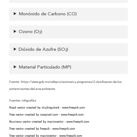
Monóxido de Carbono (CO)
Ozono (O
)
3
Dióxido de Azufre (SO
)
2
Material Particulado (MP)
Fuente: https://www.gob.mx/cofepris/acciones-y-programas/2-clasificacion-de-los-
contaminantes-del-aire-ambiente
Fuentes infografías:
Road vector created by studiogstock - www.freepik.com
Tree vector created by rawpixel.com - www.freepik.com
Business vector created by macrovector - www.freepik.com
Tree vector created by freepik - www.freepik.com
Tree vector created by macrovector - www.freepik.com