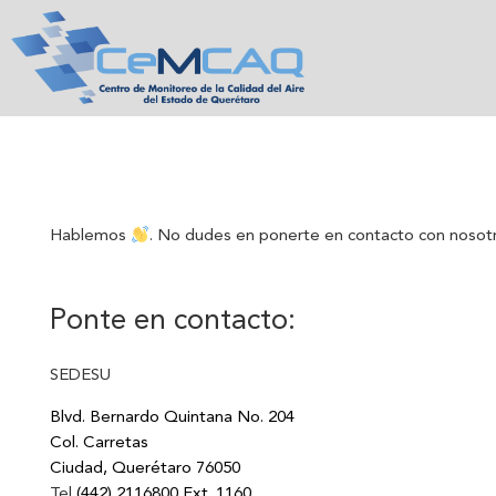
Skip
to
content
Hablemos
. No dudes en ponerte en contacto con nosotr
Ponte en contacto:
SEDESU
Blvd. Bernardo Quintana No. 204
Col. Carretas
Ciudad
,
Querétaro
76050
Tel
(442) 2116800 Ext. 1160