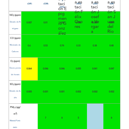
z
(CAP)
(COR)
(FEO)
(JOV)
(SJR)
(EPG)
NO
(ppm)
2
Dióxido de Ni
0.007
0.01
0.006
0.006
0.008
0.004
trógeno
CO (ppm)
Monóxido de
0.6
0.53
0.74
0.33
0.38
0.48
Carbono
O
(ppm)
3
Ozono prome
0.064
0.046
0.046
0.055
0.041
0.047
dio horario
SO
(ppm)
2
Dióxido de Az
0.005
0.001
0.001
0.002
0.002
0.002
ufre
PM
(µg/
2.5
3
m
)
7
8
5
8
Material Partic
ulado