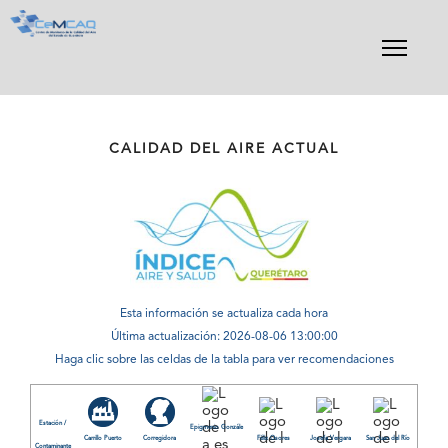
Skip
to
content
CALIDAD DEL AIRE ACTUAL
Esta información se actualiza cada hora
Última actualización: 2026-08-06 13:00:00
Haga clic sobre las celdas de la tabla para ver recomendaciones
Estación /
Epigmenio Gonzále
Carrillo Puerto
Corregidora
Félix Osores
Josefa Vergara
San Juan del Río
Contaminante