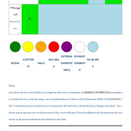
PM
(µg/
10
3
m
)
20
Material Partic
ulado
EXTREMA
EN MANT
ACEPTAB
MUY MAL
NO SE MID
BUENA
MALA
DAMENTE
ENIMIENT
LE
A
E
MALA
O
Notas
Los índices de aire y salud (IAS) y las categorías del mismo, incluyendo las
BANDAS CROMÁTICAS
asociadas a
la calidad del aire y nivel de riesgo, son las establecidas en la Norma Oficial Mexicana NOM-172-SEMARNAT-2
023 "Lineamientos para la obtención y comunicación del índice de Calidad del Aire y Riesgos a la salud". Los v
alores que se reportan son los índices para el día y hora indicada. El área de influencia de las estaciones de mon
itoreo es de aproximadamente dos kilómetros de radio.